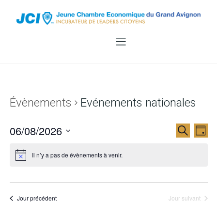
Évènements
Evénements nationales
06/08/2026
Recherche
Nav
Recherc
Jour
Sélectionnez
de
et
Il n’y a pas de évènements à venir.
une
vue
navigati
date.
Évè
de
Jour précédent
Jour suivant
vues