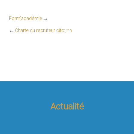
Form’académie
→
←
Charte du recruteur citoyen
Actualité